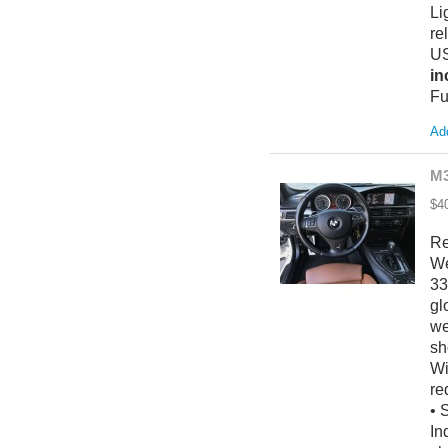
Li
re
US
in
Fu
Add
M3
$4
Re
We
33
gl
we
sh
Wi
re
• 
In