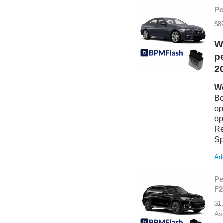
Pe
$8
W
p
20
We
Bo
op
op
Re
Sp
Add
Pe
F2
$1
As