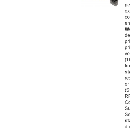
pe
ex
co
en
We
de
pr
pr
ve
(1
fr
st
re
or
(S
RP
Co
Su
Se
st
dr