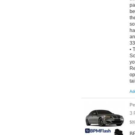
pa
be
th
so
ha
an
33
• 
So
yo
Re
op
ta
Add
Pe
3 
$8
BP