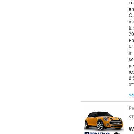
co
en
Ou
im
tu
20
Fa
la
in
so
pe
re
6 
ot
Add
Pe
$9
W