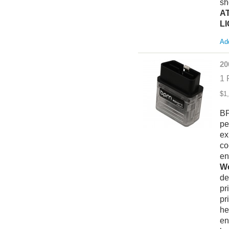
sh
A
L
Add
20
1 
$1
BP
pe
ex
co
en
We
de
pr
pr
he
en