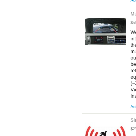
Add
Mu
$5
We
in
th
mu
ou
be
re
eq
(~
Vi
In
Add
Si
$2