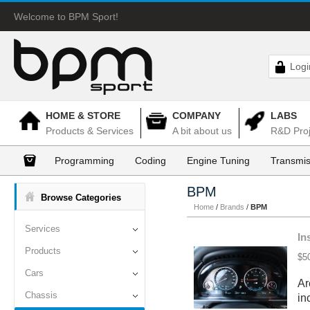
Welcome to BPM Sport!
Logi
HOME & STORE
COMPANY
LABS
Products & Services
A bit about us
R&D Proj
Programming
Coding
Engine Tuning
Transmis
BPM
Browse Categories
Home
/
Brands
/
BPM
Services
In
Products
$5
Cars
Ar
Chassis
in