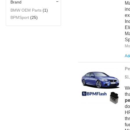
Brand
Ma
in
BMW OEM Parts
(1)
ex
BPMSport
(25)
In
El
Ma
Sp
Mo
Add
Pe
$1
We
th
pe
do
HF
th
fu