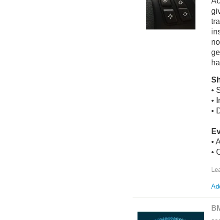
Ac
gi
tr
in
no
ge
ha
Sh
• 
• 
• 
Ev
• 
• 
Le
Add
BM