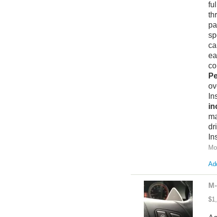
fu
th
pa
sp
ca
ea
co
Pe
ov
In
in
ma
dr
In
Mo
Add
M-
$1