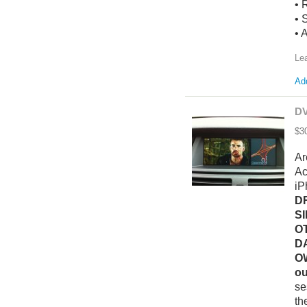
• 
• 
• 
Le
Add
DV
$3
Ar
Ac
iP
D
S
O
D
O
ou
se
th