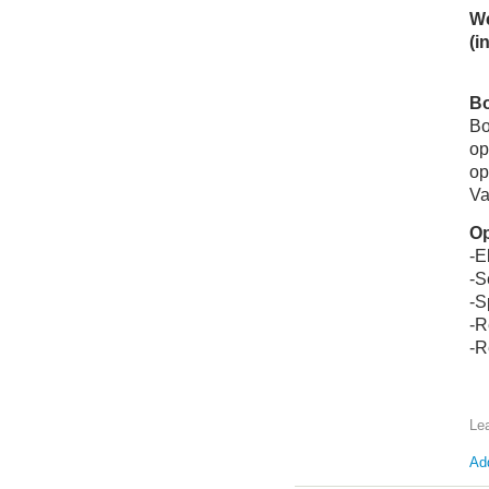
We
(i
Bo
Bo
op
op
Va
Op
-E
-S
-S
-R
-R
Le
Add