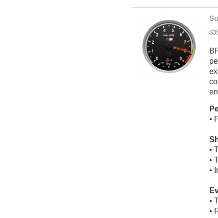
Su
$3
BP
pe
ex
co
en
Pe
• 
Sh
• 
• 
• 
Ev
• 
• 