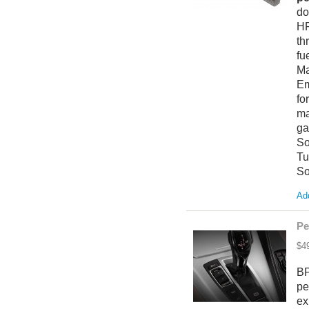
do
HF
th
fu
M
Em
fo
ma
ga
So
Tu
So
Add
Pe
$4
BP
pe
ex