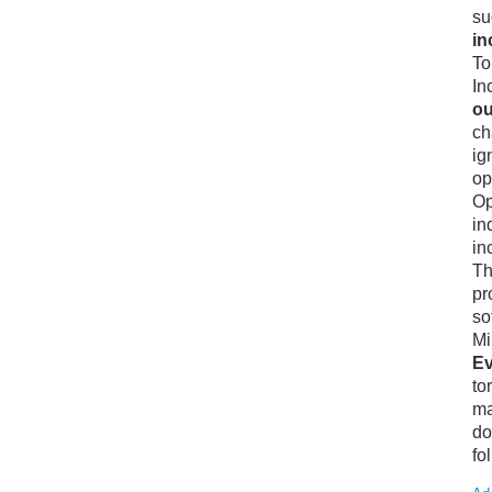
su
in
To
In
ou
ch
ig
op
Op
in
in
Th
pr
so
Mi
Ev
to
ma
do
fo