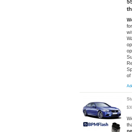
5
t
We
fo
wi
Wa
op
op
Su
Re
Sp
of
Add
St
$3
We
th
pe