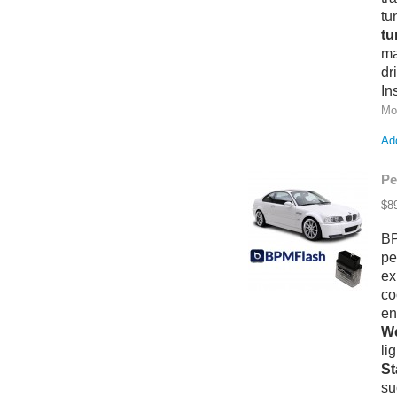
tu
tu
ma
dr
In
Mo
Add
Pe
$8
BP
pe
ex
co
en
We
li
St
su