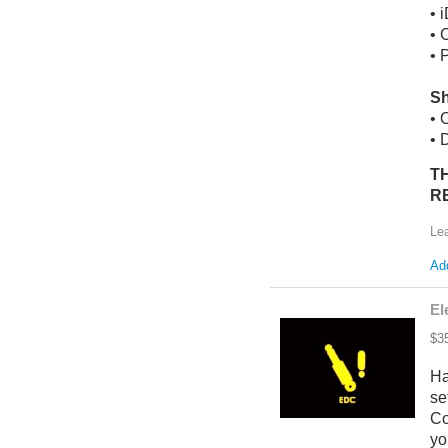
• 
• 
• 
Sh
• 
• 
T
R
Le
Add
El
$3
Ha
se
Co
yo