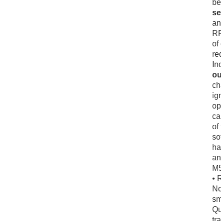
be
se
an
RP
of
re
In
ou
ch
ig
op
ca
of
so
ha
an
M5
• 
No
sm
Qu
tr