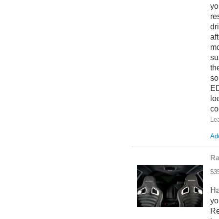
yo
re
dr
af
mo
su
th
so
ED
lo
co
Le
Add
Ra
$3
Ha
yo
Re