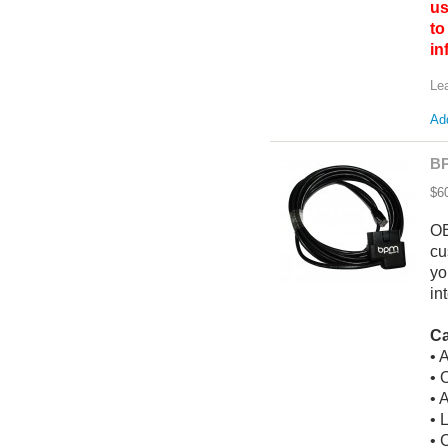
us
to
i
Le
Add
BP
$6
OB
cu
yo
in
Ca
• 
• 
• 
• 
• 