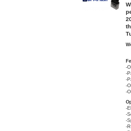
W
p
2
t
T
We
Fe
-O
-P
-P
-O
-O
Op
-E
-S
-S
-R