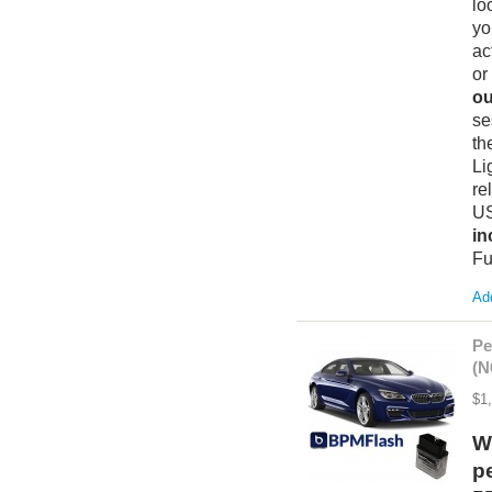
lo
yo
ac
or
ou
se
th
Li
re
US
in
Fu
Add
Pe
(N
$1
W
p