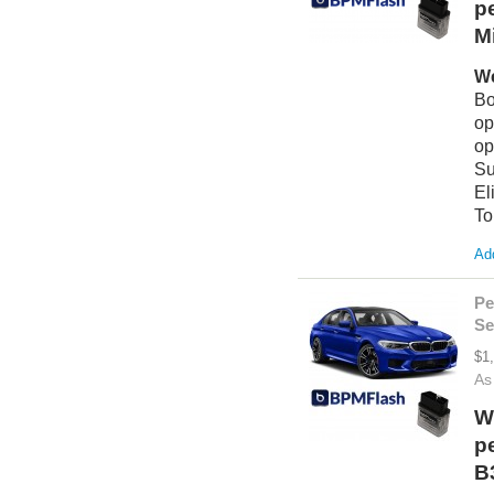
p
M
We
Bo
op
op
Su
El
To
Add
Pe
Se
$1
As
W
p
B