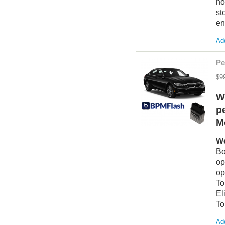
ho
st
en
Add
Pe
$9
W
p
Mo
We
Bo
op
op
To
El
To
Add