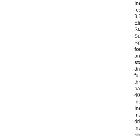
in
re
8,
El
St
Su
Sp
fo
an
st
dr
fu
th
pa
40
In
in
ma
dr
In
Mo