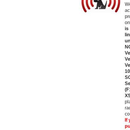
We
ac
pr
on
is
li
un
NO
Ve
Ve
Ve
10
SO
Se
(F
X5
pl
ra
co
If
pu