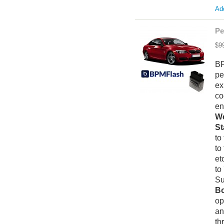
Add
Pe
$9
BP
pe
ex
co
en
We
St
to
to
et
to
Su
Bo
op
an
th