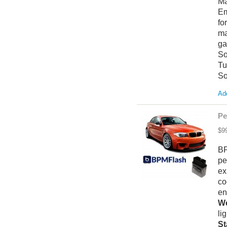
M
Em
fo
ma
ga
So
Tu
So
Add
Pe
$9
BP
pe
ex
co
en
We
li
St