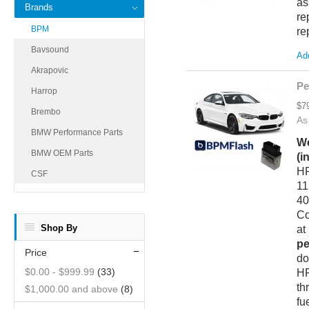
as
Brands
re
BPM
re
Bavsound
Add
Akrapovic
Pe
Harrop
$7
Brembo
As
BMW Performance Parts
We
BMW OEM Parts
(i
HP
CSF
11
40
Co
Shop By
at
pe
Price
do
$0.00
-
$999.99
(33)
HF
th
$1,000.00
and above
(8)
fu