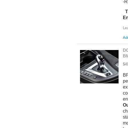
-R
T
En
Le
Add
DC
B
$4
BP
pe
ex
co
en
Ou
ch
st
mo